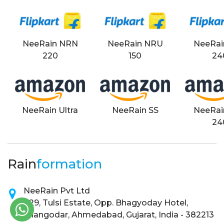
NeeRain NRN
NeeRain NRU
NeeRai
220
150
24
NeeRain Ultra
NeeRain SS
NeeRai
24
Rain
formation
NeeRain Pvt Ltd
I-29, Tulsi Estate, Opp. Bhagyoday Hotel,
Changodar, Ahmedabad, Gujarat, India - 382213